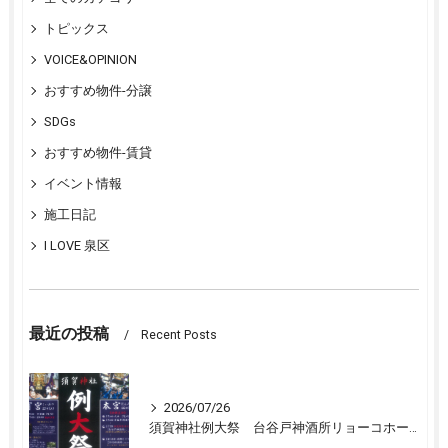
トピックス
VOICE&OPINION
おすすめ物件-分譲
SDGs
おすすめ物件-賃貸
イベント情報
施工日記
I LOVE 泉区
最近の投稿
Recent Posts
2026/07/26
須賀神社例大祭 台谷戸神酒所リョーコホーム前に設置 担渡御出発