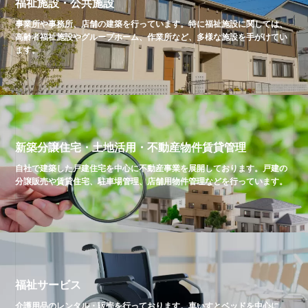
福祉施設・公共施設
事業所や事務所、店舗の建築を行っています。特に福祉施設に関しては、
高齢者福祉施設やグループホーム、作業所など、多様な施設を手がけてい
ます。
新築分譲住宅・土地活用・不動産物件賃貸管理
自社で建築した戸建住宅を中心に不動産事業を展開しております。戸建の
分譲販売や賃貸住宅、駐車場管理、店舗用物件管理などを行っています。
福祉サービス
介護用品のレンタル・販売を行っております。車いすとベッドを中心に、