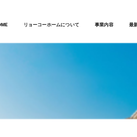
OME
リョーコーホームについて
事業内容
最
会社概要
新築住宅施工
パナソニック「テ
沿革
剛床工法
管理職スタッフ紹介
ママリズム
数字で見るリョーコーホーム
建築工事全体の流
リフォームとリノベー
リフォーム・リノベー