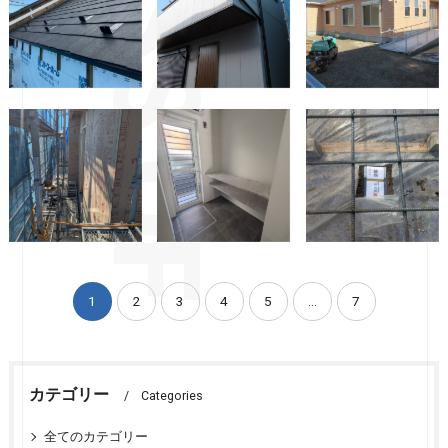
築住宅
築住宅
リー新築工事
W様邸新築工事
I様邸新築工事
A様邸新築工事
1
2
3
4
5
...
7
カテゴリー
Categories
全てのカテゴリー