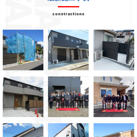
constructions
M様邸新築工事
ファミールⅡ新築
S様邸新築工事
工事
Y様邸新築工事
みなみ風１５新築
いずみの輪様GH
工事
中田西分譲No.3新
中田西分譲No.2新
スマイルファクト