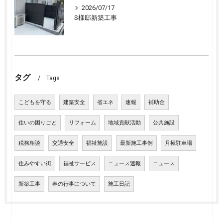
2026/07/17
S様邸新築工事
タグ
Tags
こどもを守る
建築安全
省エネ
速報
補助金
住いの困りごと
リフォーム
地域貢献活動
公共施設
税務相談
交通安全
福祉施設
最新施工事例
月極駐車場
住みやすい街
福祉サービス
ニュース速報
ニュース
新築工事
春の行事について
施工日記