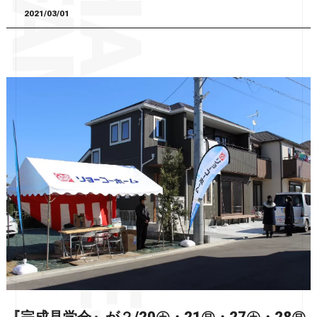
2021/03/01
『完成見学会』が２/20㊏・21㊐・27㊏・28㊐