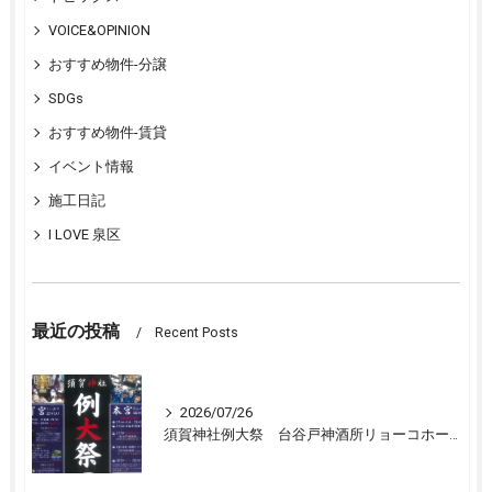
VOICE&OPINION
おすすめ物件-分譲
SDGs
おすすめ物件-賃貸
イベント情報
施工日記
I LOVE 泉区
最近の投稿
Recent Posts
2026/07/26
須賀神社例大祭 台谷戸神酒所リョーコホーム前に設置 担渡御出発