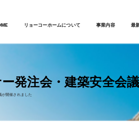
OME
リョーコーホームについて
事業内容
最
会社概要
新築住宅施工
パナソニック「テ
沿革
剛床工法
管理職スタッフ紹介
ナー発注会・建築安全会
ママリズム
数字で見るリョーコーホーム
議が開催されました
建築工事全体の流
リフォームとリノベー
リフォーム・リノベー