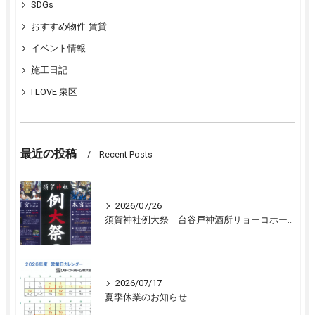
SDGs
おすすめ物件-賃貸
イベント情報
施工日記
I LOVE 泉区
最近の投稿
Recent Posts
2026/07/26
須賀神社例大祭 台谷戸神酒所リョーコホーム前に設置 担渡御出発
2026/07/17
夏季休業のお知らせ