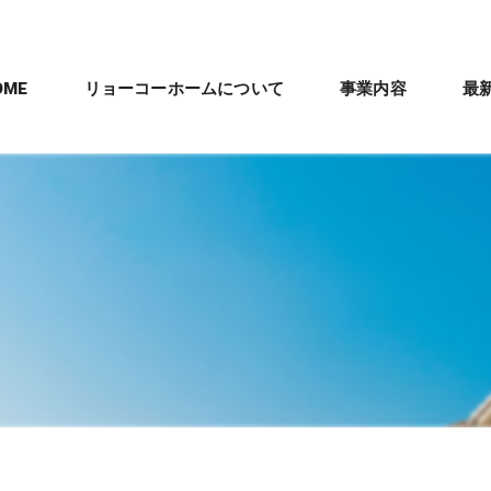
OME
リョーコーホームについて
事業内容
最
会社概要
新築住宅施工
パナソニック「テ
沿革
剛床工法
管理職スタッフ紹介
ママリズム
数字で見るリョーコーホーム
建築工事全体の流
リフォームとリノベー
リフォーム・リノベー