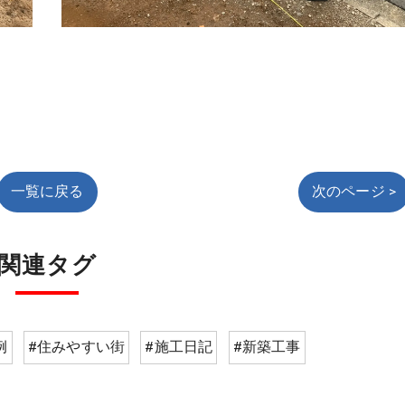
。
一覧に戻る
次のページ >
関連タグ
例
#住みやすい街
#施工日記
#新築工事