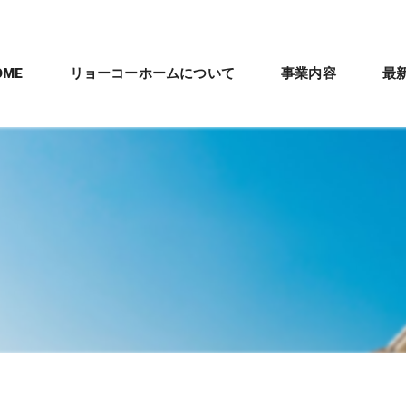
OME
リョーコーホームについて
事業内容
最
会社概要
新築住宅施工
パナソニック「テ
沿革
剛床工法
管理職スタッフ紹介
ママリズム
数字で見るリョーコーホーム
建築工事全体の流
リフォームとリノベー
リフォーム・リノベー