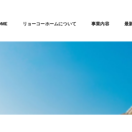
OME
リョーコーホームについて
事業内容
最
会社概要
新築住宅施工
パナソニック「テ
沿革
剛床工法
管理職スタッフ紹介
ママリズム
数字で見るリョーコーホーム
建築工事全体の流
リフォームとリノベー
リフォーム・リノベー