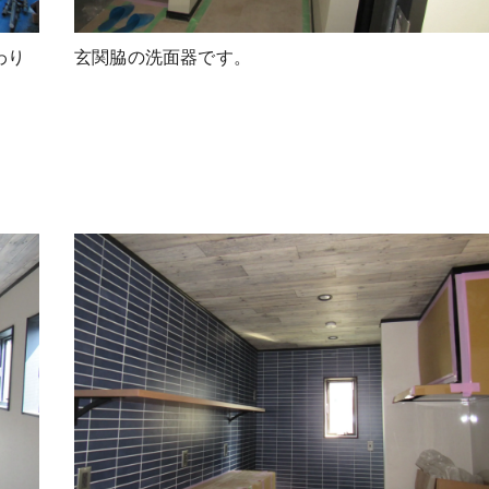
わり
玄関脇の洗面器です。