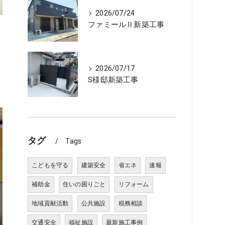
2026/07/24
ファミールⅡ新築工事
2026/07/17
S様邸新築工事
タグ
Tags
こどもを守る
建築安全
省エネ
速報
補助金
住いの困りごと
リフォーム
地域貢献活動
公共施設
税務相談
交通安全
福祉施設
最新施工事例